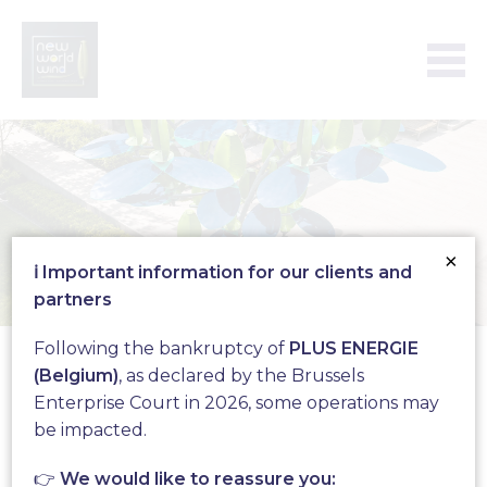
×
ℹ️ Important information for our clients and
partners
Aeroleaf
Following the bankruptcy of
PLUS ENERGIE
(Belgium)
, as declared by the Brussels
Enterprise Court in 2026, some operations may
Produisez votre électricité
be impacted.
verte avec l’Aeroleaf®,
👉
We would like to reassure you: