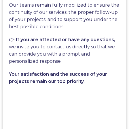
première micro-turbine qui
Our teams remain fully mobilized to ensure the
réinvente l’éolien.
continuity of our services, the proper follow-up
of your projects, and to support you under the
best possible conditions.
New World Wind vous invite à
découvrir
L’Aeroleaf
® ; une technologie unique
👉
If you are affected or have any questions,
au monde créée par notre entreprise après de
we invite you to contact us directly so that we
nombreuses années en recherche et
can provide you with a prompt and
développement. Notre équipe a mis au point
personalized response.
une
technologie aérodynamique
solide qui résiste
Your satisfaction and the success of your
aux intempéries pour que nos arbres puissent être
projects remain our top priority.
plantés dans tous les biomes.